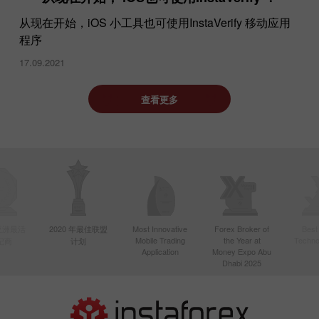
从现在开始，iOS 小工具也可使用InstaVerify 移动应用
程序
17.09.2021
查看更多
年亚洲最活
2020 年最佳联盟
Most Innovative
Forex Broker of
Best
Mobile Trading
the Year at
Techno
纪商
计划
Application
Money Expo Abu
Dhabi 2025