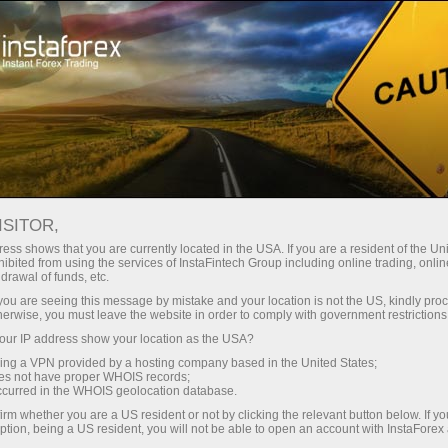
公司新闻
About InstaForex
ISITOR,
ess shows that you are currently located in the USA. If you are a resident of the Uni
ibited from using the services of InstaFintech Group including online trading, online
drawal of funds, etc.
InstaForex新闻
k you are seeing this message by mistake and your location is not the US, kindly pro
herwise, you must leave the website in order to comply with government restrictions
您想了解InstaForex交易时间表中的所有当前事件，
ur IP address show your location as the USA?
竞赛和变化吗？ 然后欢迎来到新闻页面，在那里发
sing a VPN provided by a hosting company based in the United States;
布关于最重要，有用和有趣的材料！
oes not have proper WHOIS records;
occurred in the WHOIS geolocation database.
irm whether you are a US resident or not by clicking the relevant button below. If y
ption, being a US resident, you will not be able to open an account with InstaForex