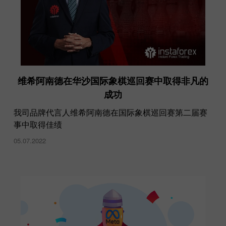
维希阿南德在华沙国际象棋巡回赛中取得非凡的
成功
让我们欢迎尤利娅·叶菲莫娃成为 InstaForex 品牌
我司品牌代言人维希阿南德在国际象棋巡回赛第二届赛
大使
事中取得佳绩
21.07.2021
05.07.2022