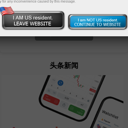
y for any inconvenience caused by this message.
unt
nt
头条新闻