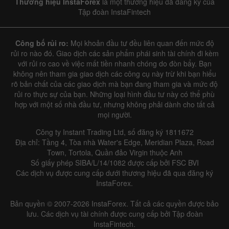
Thương hiệu InstaForex
là một thương hiệu đã đăng ký của
Tập đoàn InstaFintech
Công bố rủi ro:
Mọi khoản đầu tư đều liên quan đến mức độ
rủi ro nào đó. Giao dịch các sản phẩm phái sinh tài chính đi kèm
với rủi ro cao về việc mất tiền nhanh chóng do đòn bẩy. Bạn
không nên tham gia giao dịch các công cụ này trừ khi bạn hiểu
rõ bản chất của các giao dịch mà bạn đang tham gia và mức độ
rủi ro thực sự của bạn. Những loại hình đầu tư này có thể phù
hợp với một số nhà đầu tư, nhưng không phải dành cho tất cả
mọi người.
Công ty Instant Trading Ltd, số đăng ký 1811672
Địa chỉ: Tầng 4, Tòa nhà Water's Edge, Meridian Plaza, Road
Town, Tortola, Quần đảo Virgin thuộc Anh
Số giấy phép SIBA/L/14/1082 được cấp bởi FSC BVI
Các dịch vụ được cung cấp dưới thương hiệu đã qua đăng ký
InstaForex.
Bản quyền © 2007-2026 InstaForex. Tất cả các quyền được bảo
lưu. Các dịch vụ tài chính được cung cấp bởi Tập đoàn
InstaFintech.