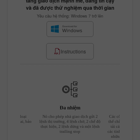
tảng giao dịch mạnh mẽ, đáng tin cậy
và đã được thử nghiệm qua thời gian
Yêu cầu hệ thống: Windows 7 trở lên
Instructions
lựa chọn
Đa nhiệm
Bộ cô
ợ tất cả các loại
Nó cho phép nhà giao dịch gửi 2
Các công cụ để lậ
 dịch - cả hai, bảo
lệnh thị trường, 4 lệnh chờ, 2 chế độ
thể chỉnh sửa màu 
 ro và LIFO
thực hiện, 2 lệnh dừng và một lệnh
tải các mẫu cài s
trailing stop
các tính năng không
những công cụ n