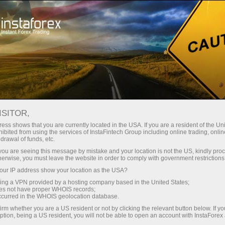
Dành cho Nhà giao dịch
Điều kiện giao dịch
MetaTrader 4
ISITOR,
ess shows that you are currently located in the USA. If you are a resident of the Uni
Tải xuống MT4 cho PC,
ibited from using the services of InstaFintech Group including online trading, online
drawal of funds, etc.
IOS, Android: Trạm
k you are seeing this message by mistake and your location is not the US, kindly pro
herwise, you must leave the website in order to comply with government restrictions
giao dịch tốt nhất
ur IP address show your location as the USA?
sing a VPN provided by a hosting company based in the United States;
oes not have proper WHOIS records;
Mọi khách hàng của InstaForex đều được tự do
occurred in the WHOIS geolocation database.
lựa chọn nền tảng giao dịch phù hợp nhất với
irm whether you are a US resident or not by clicking the relevant button below. If y
nhu cầu của mình để giao dịch trên thị trường
ption, being a US resident, you will not be able to open an account with InstaForex