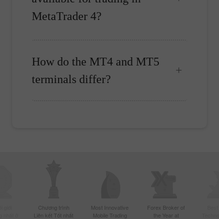
MetaTrader 4?
How do the MT4 and MT5
terminals differ?
 giới
Chương trình
Most Innovative
Forex Broker of
Best
 nhất ở
Liên kết Tốt nhất
Mobile Trading
the Year at
Techno